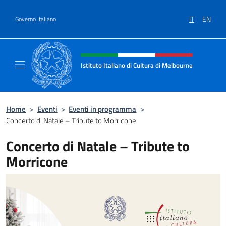
Salta al contenuto
IT
EN
Governo Italiano
Intestazione sito, social e menù
Istituto Italiano di Cultura di Melbourne
Il sito ufficiale dell'Istituto Italiano di Cult
Home
>
Eventi
>
Eventi in programma
>
Concerto di Natale – Tribute to Morricone
Concerto di Natale – Tribute to
Morricone