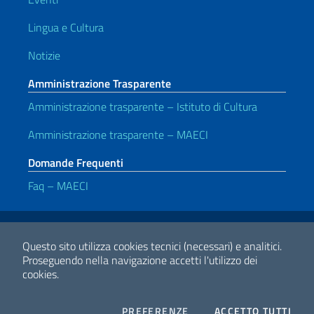
Lingua e Cultura
Notizie
Amministrazione Trasparente
Amministrazione trasparente – Istituto di Cultura
Amministrazione trasparente – MAECI
Domande Frequenti
Faq – MAECI
Link Utili
Note legali
Privacy e cookie policy
Dichiarazione di accessibilità
Questo sito utilizza cookies tecnici (necessari) e analitici.
Proseguendo nella navigazione accetti l'utilizzo dei
cookies.
2026 Copyright Ministero degli Affari Esteri e della Cooperazione
Internazionale
COOKIES
I CO
PREFERENZE
ACCETTO TUTTI