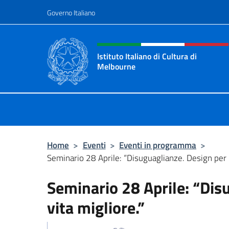
Salta al contenuto
Governo Italiano
Intestazione sito, social 
Istituto Italiano di Cultura di
Melbourne
Il sito ufficiale dell'Istituto Italian
Home
>
Eventi
>
Eventi in programma
>
Seminario 28 Aprile: “Disuguaglianze. Design per u
Seminario 28 Aprile: “Dis
vita migliore.”