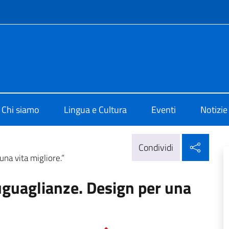
e menù
o di Cultura di Melbourne
Chi siamo
Lingua e Cultura
Eventi
Notizie
Condi
Condividi
na vita migliore.”
uguaglianze. Design per una