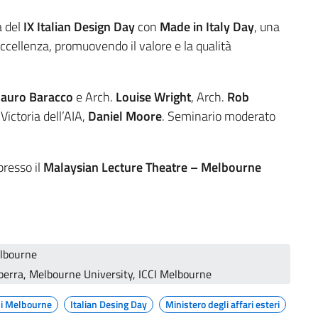
a del
IX Italian Design Day
con
Made in Italy Day
, una
eccellenza, promuovendo il valore e la qualità
auro Baracco
e Arch.
Louise Wright
, Arch.
Rob
Victoria dell’AIA,
Daniel Moore
. Seminario moderato
resso il
Malaysian Lecture Theatre – Melbourne
elbourne
berra, Melbourne University, ICCI Melbourne
di Melbourne
Italian Desing Day
Ministero degli affari esteri