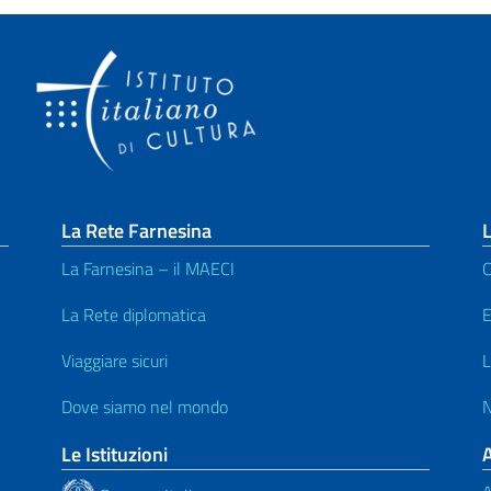
La Rete Farnesina
L
La Farnesina – il MAECI
C
La Rete diplomatica
E
Viaggiare sicuri
L
Dove siamo nel mondo
N
Le Istituzioni