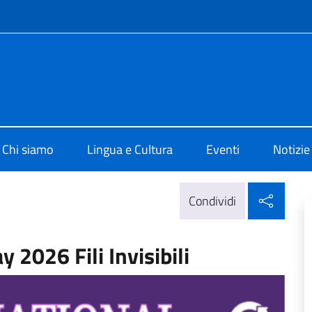
e menù
o di Cultura di Melbourne
Chi siamo
Lingua e Cultura
Eventi
Notizie
Condi
Condividi
2026 Fili Invisibili