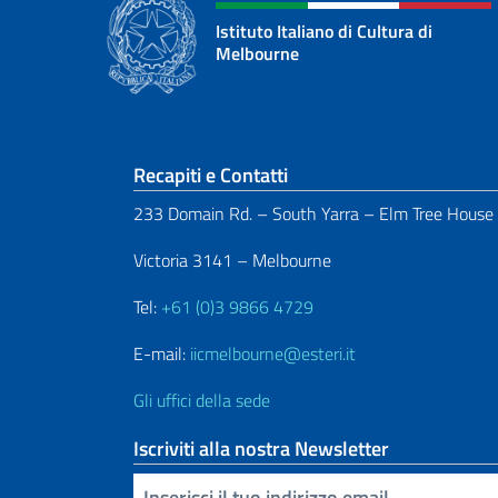
Istituto Italiano di Cultura di
Melbourne
Sezione footer
Recapiti e Contatti
233 Domain Rd. – South Yarra – Elm Tree House
Victoria 3141 – Melbourne
Tel:
+61 (0)3 9866 4729
E-mail:
iicmelbourne@esteri.it
Gli uffici della sede
Iscriviti alla nostra Newsletter
Inserisci la tua email