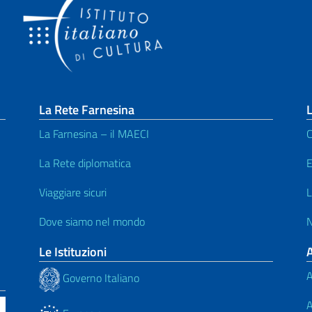
La Rete Farnesina
L
La Farnesina – il MAECI
C
La Rete diplomatica
E
Viaggiare sicuri
L
Dove siamo nel mondo
N
Le Istituzioni
A
Governo Italiano
A