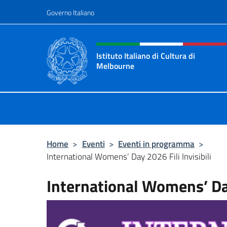
Salta al contenuto
Governo Italiano
Intestazione sito, social 
Istituto Italiano di Cultura di
Melbourne
Il sito ufficiale dell'Istituto Italian
Home
>
Eventi
>
Eventi in programma
>
International Womens’ Day 2026 Fili Invisibili
International Womens’ Day 