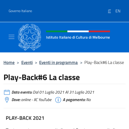
Salta al contenuto
IT
EN
Governo Italiano
Intestazione sito, social e menù
Istituto Italiano di Cultura di Melbourne
Il sito ufficiale dell'Istituto Italiano di Cult
Home
>
Eventi
>
Eventi in programma
>
Play-Back#6 La classe
Play-Back#6 La classe
Data evento:
Dal 01 Luglio 2021 Al 31 Luglio 2021
Dove:
online - IIC YouTube
A pagamento:
No
PLAY-BACK 2021