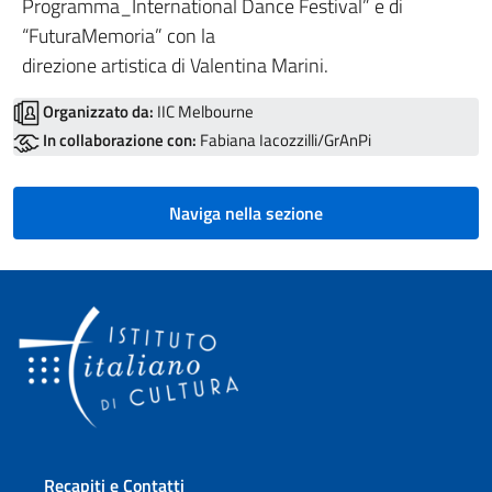
Programma_International Dance Festival” e di
“FuturaMemoria” con la
direzione artistica di Valentina Marini.
Organizzato da:
IIC Melbourne
In collaborazione con:
Fabiana Iacozzilli/GrAnPi
Naviga nella sezione
Sezione footer
Recapiti e Contatti