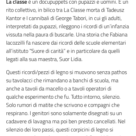
La classe
è un docupuppets con pupazzi e uomini. È un
rito collettivo, in bilico tra La Classe morta di Tadeusz
Kantor e I cannibali di George Tabori, in cui gli adulti,
interpretati da pupazzi, rileggono i ricordi di un’infanzia
vissuta nella paura di buscarle. Una storia che Fabiana
Iacozzilli fa nascere dai ricordi delle scuole elementari
all’istituto “Suore di carità” e in particolare da quelli
legati alla sua maestra, Suor Lidia.
Questi ricordi/pezzi di legno si muovono senza pathos
su tavolacci che rimandano a banchi di scuola, ma
anche a tavoli da macello o a tavoli operatori di
qualche esperimento che fu. Tutto intorno, silenzio.
Solo rumori di matite che scrivono e compagni che
respirano. I genitori sono solamente disegnati su un
cadavere di lavagna ma poi ben presto cancellati. Nel
silenzio dei loro passi, questi corpicini di legno si