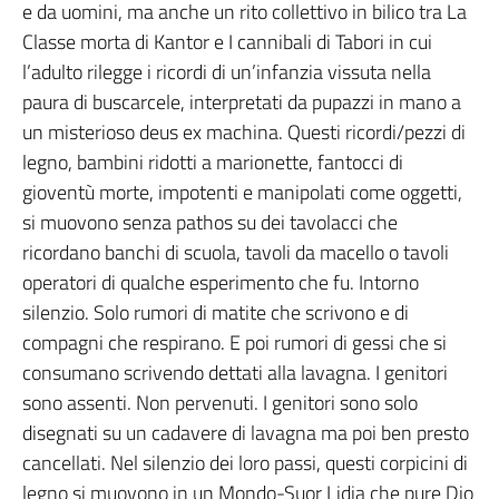
e da uomini, ma anche un rito collettivo in bilico tra La
Classe morta di Kantor e I cannibali di Tabori in cui
l’adulto rilegge i ricordi di un’infanzia vissuta nella
paura di buscarcele, interpretati da pupazzi in mano a
un misterioso deus ex machina. Questi ricordi/pezzi di
legno, bambini ridotti a marionette, fantocci di
gioventù morte, impotenti e manipolati come oggetti,
si muovono senza pathos su dei tavolacci che
ricordano banchi di scuola, tavoli da macello o tavoli
operatori di qualche esperimento che fu. Intorno
silenzio. Solo rumori di matite che scrivono e di
compagni che respirano. E poi rumori di gessi che si
consumano scrivendo dettati alla lavagna. I genitori
sono assenti. Non pervenuti. I genitori sono solo
disegnati su un cadavere di lavagna ma poi ben presto
cancellati. Nel silenzio dei loro passi, questi corpicini di
legno si muovono in un Mondo-Suor Lidia che pure Dio