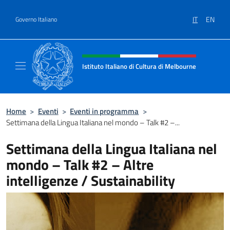
Salta al contenuto
IT
EN
Governo Italiano
Intestazione sito, social e menù
Istituto Italiano di Cultura di Melbourne
Il sito ufficiale dell'Istituto Italiano di Cult
Home
>
Eventi
>
Eventi in programma
>
Settimana della Lingua Italiana nel mondo – Talk #2 –...
Settimana della Lingua Italiana nel
mondo – Talk #2 – Altre
intelligenze / Sustainability