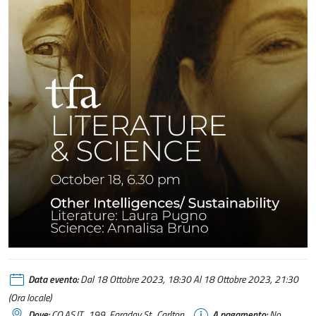
TFA Talk #2 Literature and science
Data evento:
Dal 18 Ottobre 2023, 18:30 Al 18 Ottobre 2023, 21:30
(Ora locale)
Dove:
CO.AS.IT., 199, Faraday St., Carlton
A pagamento:
No