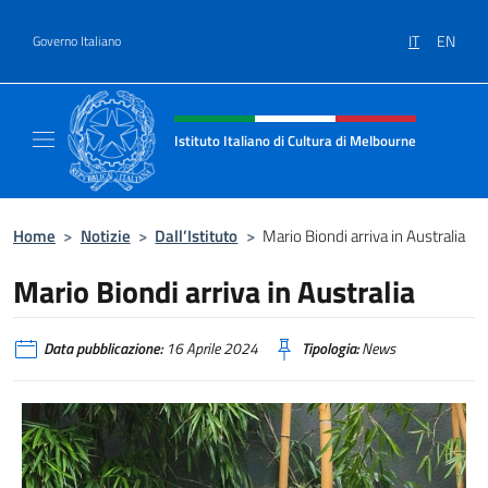
Salta al contenuto
IT
EN
Governo Italiano
Intestazione sito, social e menù
Istituto Italiano di Cultura di Melbourne
Il sito ufficiale dell'Istituto Italiano di Cult
Home
>
Notizie
>
Dall’Istituto
>
Mario Biondi arriva in Australia
Mario Biondi arriva in Australia
Data pubblicazione:
16 Aprile 2024
Tipologia:
News