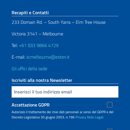
Sezione footer
Recapiti e Contatti
233 Domain Rd. – South Yarra – Elm Tree House
Victoria 3141 – Melbourne
Tel:
+61 (0)3 9866 4729
E-mail:
iicmelbourne@esteri.it
Gli uffici della sede
Iscriviti alla nostra Newsletter
Inserisci la tua email
Accettazione GDPR
Autorizzo il trattamento dei miei dati personali ai sensi del GDPR e del
Decreto Legislativo 30 giugno 2003, n.196
Privacy
Note Legali