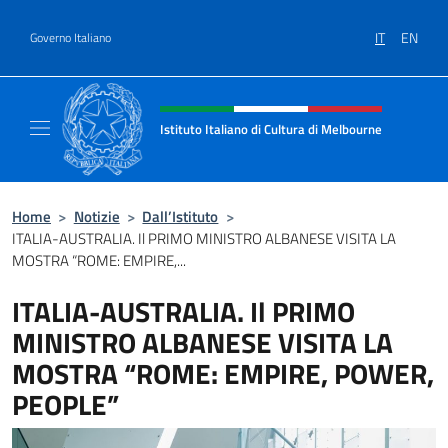
Salta al contenuto
IT
EN
Governo Italiano
Intestazione sito, social e menù
Istituto Italiano di Cultura di Melbourne
Il sito ufficiale dell'Istituto Italiano di Cult
Home
>
Notizie
>
Dall’Istituto
>
ITALIA-AUSTRALIA. Il PRIMO MINISTRO ALBANESE VISITA LA
MOSTRA “ROME: EMPIRE,...
ITALIA-AUSTRALIA. Il PRIMO
MINISTRO ALBANESE VISITA LA
MOSTRA “ROME: EMPIRE, POWER,
PEOPLE”