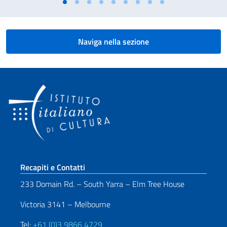
Naviga nella sezione
Sezione footer
Recapiti e Contatti
233 Domain Rd. – South Yarra – Elm Tree House
Victoria 3141 – Melbourne
Tel:
+61 (0)3 9866 4729