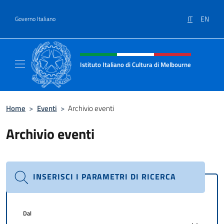
Salta al contenuto
IT
EN
Governo Italiano
Intestazione sito, social e menù
Istituto Italiano di Cultura di Melbourne
Il sito ufficiale dell'Istituto Italiano di Cult
Home
>
Eventi
>
Archivio eventi
Archivio eventi
INSERISCI I PARAMETRI DI RICERCA
Dal