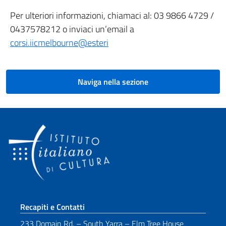
Per ulteriori informazioni, chiamaci al: 03 9866 4729 /
0437578212 o inviaci un’email a
corsi.iicmelbourne@esteri
Naviga nella sezione
Sezione footer
Recapiti e Contatti
233 Domain Rd. – South Yarra – Elm Tree House