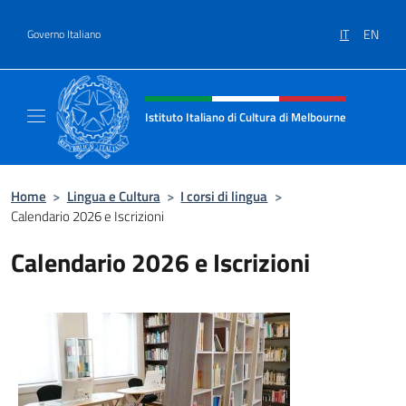
Salta al contenuto
IT
EN
Governo Italiano
Intestazione sito, social e menù
Istituto Italiano di Cultura di Melbourne
Il sito ufficiale dell'Istituto Italiano di Cult
Home
>
Lingua e Cultura
>
I corsi di lingua
>
Calendario 2026 e Iscrizioni
Calendario 2026 e Iscrizioni